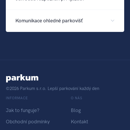
Komunikace ohledně parkovišť
©2026 Parkum s.r.o. Lepší parkování každý den
INFORMACE
O NÁS
Jak to funguje?
Blog
Obchodní podmínky
Kontakt